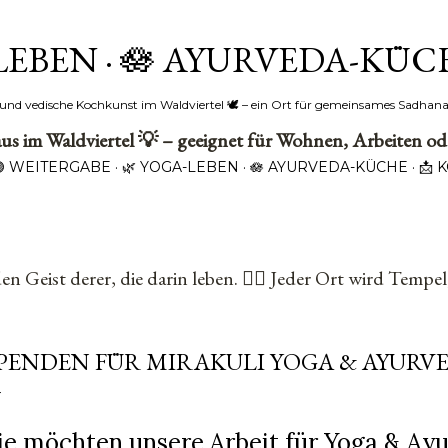
Direkt zum Hauptbereich
LEBEN · 🪷 AYURVEDA-KÜC
‍♂️ und vedische Kochkunst im Waldviertel 🕊️ – ein Ort für gemeinsames Sadhan
s im Waldviertel 💡 – geeignet für Wohnen, Arbeiten o
🟣 WEITERGABE
🌿 YOGA-LEBEN
🪷 AYURVEDA-KÜCHE
📩 
den Geist derer, die darin leben. 🧘‍♂️ Jeder Ort wird Tempe
PENDEN FÜR MIRAKULI YOGA & AYURV
ie möchten unsere Arbeit für Yoga & Ay