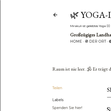
🌿 YOGA-
Mirakuli ist gelebtes Yoga 
Großzügiges Landhau
HOME
🧭 DER ORT
Raum ist nie leer. 🕉️ Er trägt 
Teilen
S
Labels
Spenden Sie hier!
S