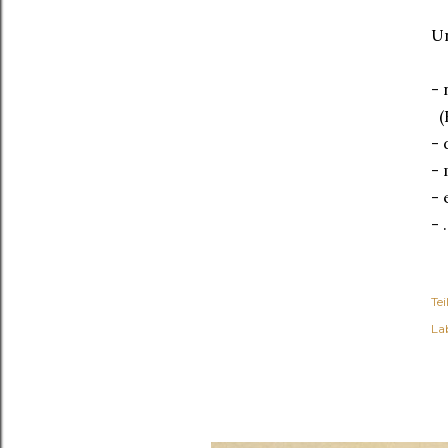
U
-
(K
- 
- 
- 
- .
Tei
Lab