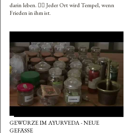
t
darin leben. 🧘‍♂️ Jeder Ort wird Tempel, wenn
Frieden in ihm ist.
s
GEWÜRZE IM AYURVEDA - NEUE
GEFÄSSE