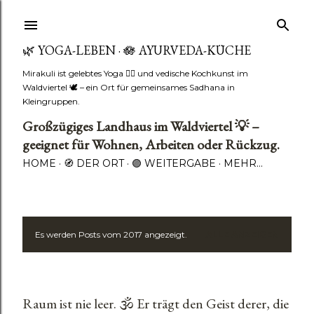
🌿 YOGA-LEBEN · 🪷 AYURVEDA-KÜCHE
Mirakuli ist gelebtes Yoga 🧘‍♂️ und vedische Kochkunst im
Waldviertel 🕊️ – ein Ort für gemeinsames Sadhana in
Kleingruppen.
Großzügiges Landhaus im Waldviertel 💡 –
geeignet für Wohnen, Arbeiten oder Rückzug.
HOME
🧭 DER ORT
🟣 WEITERGABE
MEHR…
Es werden Posts vom 2017 angezeigt.
ALLE ANZEIGEN
P
o
s
Raum ist nie leer. 🕉️ Er trägt den Geist derer, die