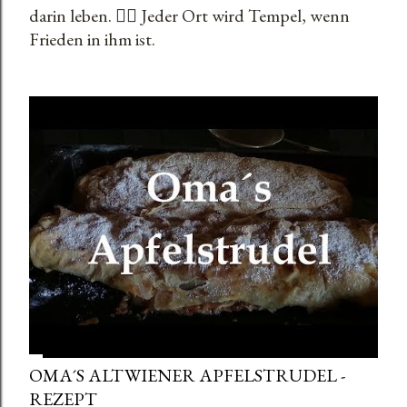
t
darin leben. 🧘‍♂️ Jeder Ort wird Tempel, wenn
Frieden in ihm ist.
s
OMA´S ALTWIENER APFELSTRUDEL -
REZEPT