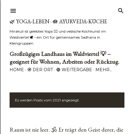
🌿 YOGA-LEBEN · 🪷 AYURVEDA-KÜCHE
Mirakuli ist gelebtes Yoga 🧘‍♂️ und vedische Kochkunst im
Waldviertel 🕊️ – ein Ort für gemeinsames Sadhana in
Kleingruppen.
Großzügiges Landhaus im Waldviertel 💡 –
geeignet für Wohnen, Arbeiten oder Rückzug.
HOME
🧭 DER ORT
🟣 WEITERGABE
MEHR…
Es werden Posts vom 2021 angezeigt.
ALLE ANZEIGEN
P
o
s
Raum ist nie leer. 🕉️ Er trägt den Geist derer, die