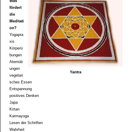
Was
fördert
die
Meditati
on?
Yogapra
xis
K
örperü
bungen
Atemüb
ungen
Yantra
vegetari
sches Essen
Entspannung
positives Denken
Japa
Kirtan
Karmayoga
Lesen der Schriften
Wahrheit