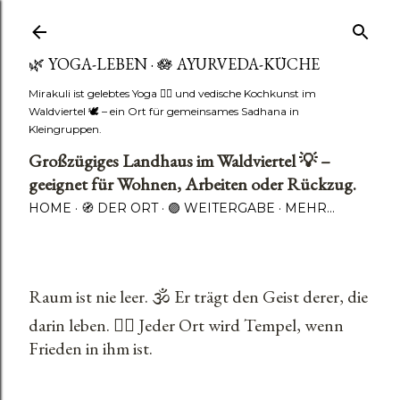
🌿 YOGA-LEBEN · 🪷 AYURVEDA-KÜCHE
Mirakuli ist gelebtes Yoga 🧘‍♂️ und vedische Kochkunst im
Waldviertel 🕊️ – ein Ort für gemeinsames Sadhana in
Kleingruppen.
Großzügiges Landhaus im Waldviertel 💡 –
geeignet für Wohnen, Arbeiten oder Rückzug.
HOME
🧭 DER ORT
🟣 WEITERGABE
MEHR…
Raum ist nie leer. 🕉️ Er trägt den Geist derer, die
darin leben. 🧘‍♂️ Jeder Ort wird Tempel, wenn
Frieden in ihm ist.